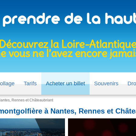
ollage
Tarifs
Acheter un billet
Souvenirs
Dr
Nantes, Rennes et Châteaubriant
ontgolfière à Nantes, Rennes et Châte