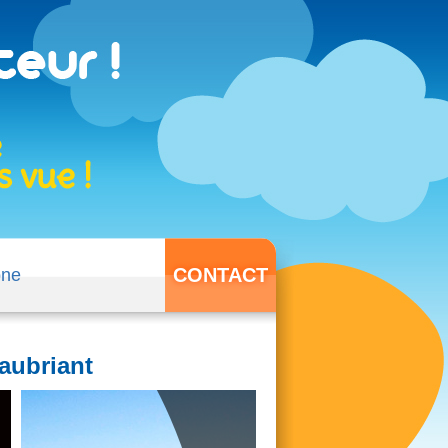
CONTACT
one
aubriant