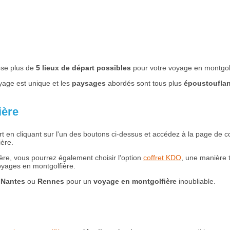
se plus de
5 lieux de départ possibles
pour votre voyage en montgolf
oyage est unique et les
paysages
abordés sont tous plus
époustouflan
ière
art en cliquant sur l'un des boutons ci-dessus et accédez à la page d
ière.
fière, vous pourrez également choisir l'option
coffret KDO
, une manière tr
oyages en montgolfière.
,
Nantes
ou
Rennes
pour un
voyage en montgolfière
inoubliable.