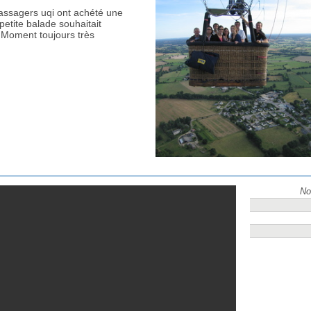
assagers uqi ont achété une
petite balade souhaitait
Moment toujours très
No