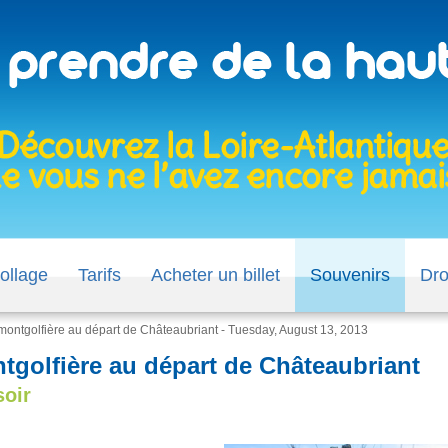
ollage
Tarifs
Acheter un billet
Souvenirs
Dr
montgolfière au départ de Châteaubriant - Tuesday, August 13, 2013
tgolfière au départ de Châteaubriant
soir