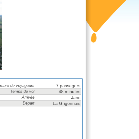
mbre de voyageurs
7 passagers
Temps de vol
48 minutes
Arrivée
Jans
Départ
La Grigonnais