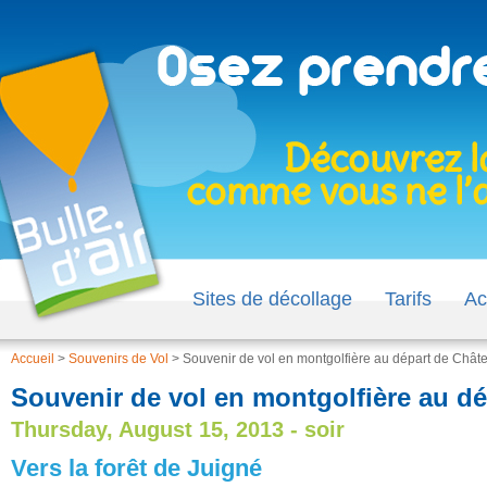
Sites de décollage
Tarifs
Ac
Accueil
>
Souvenirs de Vol
>
Souvenir de vol en montgolfière au départ de Châte
Souvenir de vol en montgolfière au dé
Thursday, August 15, 2013 - soir
Vers la forêt de Juigné