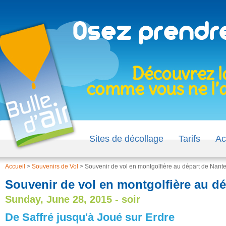
Sites de décollage
Tarifs
Ac
Accueil
>
Souvenirs de Vol
>
Souvenir de vol en montgolfière au départ de Nant
Souvenir de vol en montgolfière au d
Sunday, June 28, 2015 - soir
De Saffré jusqu'à Joué sur Erdre