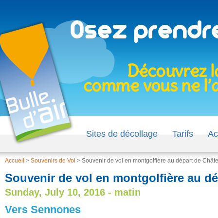
Sites de décollage
Tarifs
Ac
Accueil
>
Souvenirs de Vol
>
Souvenir de vol en montgolfière au départ de Châte
Souvenir de vol en montgolfière au dé
Sunday, July 10, 2016 - matin
Vers Sennones