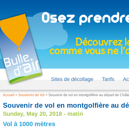
Sites de décollage
Tarifs
Ac
Accueil
>
Souvenirs de Vol
>
Souvenir de vol en montgolfière au départ de Chât
Souvenir de vol en montgolfière au dé
Sunday, May 20, 2018 - matin
Vol à 1000 mètres