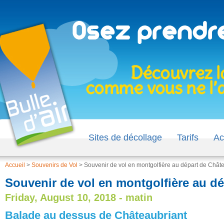
Sites de décollage
Tarifs
Ac
Accueil
>
Souvenirs de Vol
>
Souvenir de vol en montgolfière au départ de Châte
Souvenir de vol en montgolfière au dé
Friday, August 10, 2018 - matin
Balade au dessus de Châteaubriant