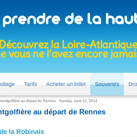
ollage
Tarifs
Acheter un billet
Souvenirs
Dr
montgolfière au départ de Rennes - Sunday, June 22, 2014
tgolfière au départ de Rennes
r
de la Robinais