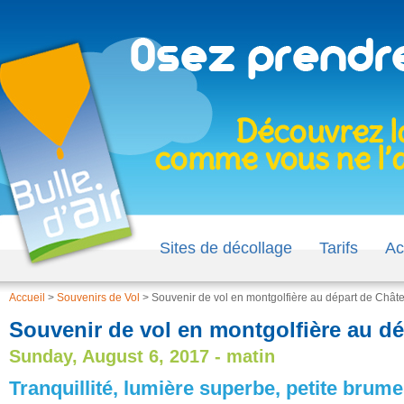
Sites de décollage
Tarifs
Ac
Accueil
>
Souvenirs de Vol
>
Souvenir de vol en montgolfière au départ de Châte
Souvenir de vol en montgolfière au dé
Sunday, August 6, 2017 - matin
Tranquillité, lumière superbe, petite brum