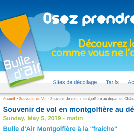
Sites de décollage
Tarifs
Ac
Accueil
>
Souvenirs de Vol
>
Souvenir de vol en montgolfière au départ de Chât
Souvenir de vol en montgolfière au dé
Sunday, May 5, 2019 - matin
Bulle d'Air Montgolfière à la "fraiche"